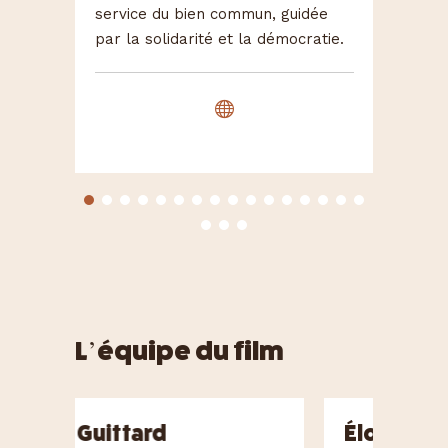
service du bien commun, guidée
soli
par la solidarité et la démocratie.
et p
Que 

L’équipe du film
Éloïse Pouget