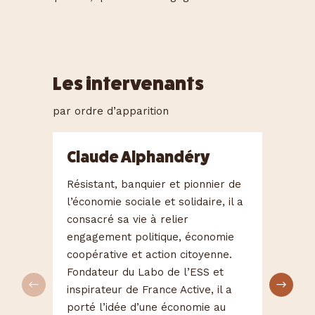
Les intervenants
par ordre d’apparition
Claude Alphandéry
Ma
Résistant, banquier et pionnier de
Fils 
l’économie sociale et solidaire, il a
mani
consacré sa vie à relier
son 
engagement politique, économie
Cofo
coopérative et action citoyenne.
Asso
Fondateur du Labo de l’ESS et
l’ag
inspirateur de France Active, il a
devi
porté l’idée d’une économie au
Mouv