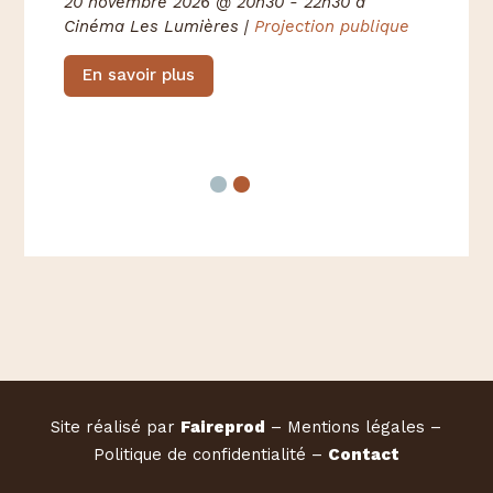
Aq
20 novembre 2026
@ 20h30
- 22h30
à
Cinéma Les Lumières
|
Projection publique
de
22 
Rég
En savoir plus
E
Site réalisé par
Faireprod
– Mentions légales –
Politique de confidentialité –
Contact