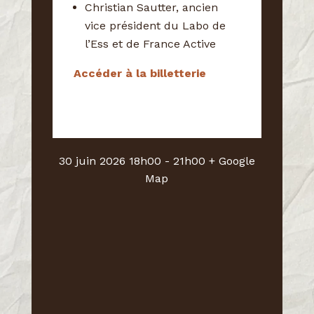
Christian Sautter, ancien
vice président du Labo de
l’Ess et de France Active
Accéder à la billetterie
30 juin 2026
18h00
- 21h00
+ Google
Map